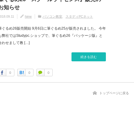
お知らせ
018.09.11
hime
パソコン教室
スタディPCネット
筆ぐるめ26販売開始 9月6日に筆ぐるめ25が販売されました。 今年
も弊社ではStudypc.ショップで、筆ぐるめ26『パッケージ版』と
合わせまして教 […]
続きを読む
0
0
0
トップページに戻る