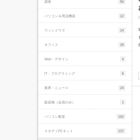
講座
56
パソコン＆周辺機器
12
2
ウィンドウズ
14
オフィス
28
Web・デザイン
4
IT・プログラミング
6
業界・ニュース
24
販促物（会員のみ）
1
パソコン教室
192
スタディPCネット
137