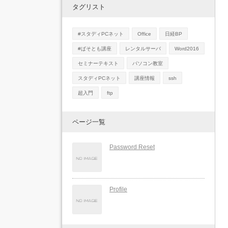
タグリスト
#スタディPCネット
Office
日経BP
#ぱそとも講座
レンタルサーバ
Word2016
セミナーテキスト
パソコン教室
スタディPCネット
講座情報
ssh
超入門
ftp
ページ一覧
Password Reset
Profile