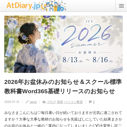
rss
Twitter
ICT Inc.
StudyPC.NET
資格アリーナ
プライバシーポリシー
2026年お盆休みのお知らせ＆スクール標準
2026年GW休暇のお知らせ
【教材】オンデマンドが新しくなります
年末年始のお休みについて
2025年お盆休みのお知らせ
教科書Word365基礎リリースのお知らせ
2026.04.21
2025.12.26
2025.12.09
2025.07.16
tama
tama
tama
tama
ブログ
パソコン教室
パソコン教室
ブログ
パソコン教室
0
0
0
0
2026.07.31
tama
ブログ
講座
パソコン教室
0
みなさまこんにちは♡毎日暑い日が続いておりますが元気に過ごされて
ますか？大事な大事な教材のお知らせを先延ばしにしていた結果まさか
のお盆のお休みと一緒のご案内になってしまいました(;'∀')大変申し訳ご