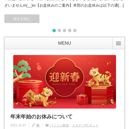
ざいませんm(__)m【お盆休みのご案内】本部のお盆休みは以下の通[...]
続きを読む
1
2
3
4
5
MENU
年末年始のお休みについて
2021.12.07
蘭
パソコン教室
スタディPCネット