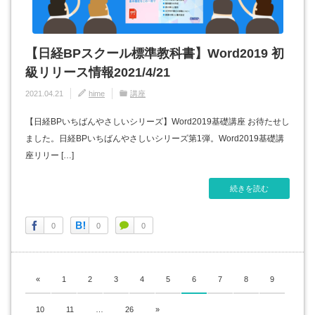
【日経BPスクール標準教科書】Word2019 初
級リリース情報2021/4/21
2021.04.21
hime
講座
【日経BPいちばんやさしいシリーズ】Word2019基礎講座 お待たせし
ました。日経BPいちばんやさしいシリーズ第1弾。Word2019基礎講
座リリー […]
続きを読む
0
0
0
«
1
2
3
4
5
6
7
8
9
10
11
…
26
»