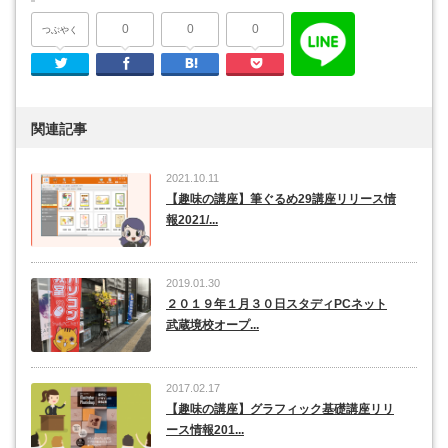
0
0
0
つぶやく
Twitter
Facebook
はてなブックマーク
Pocket
関連記事
2021.10.11
【趣味の講座】筆ぐるめ29講座リリース情
報2021/...
2019.01.30
２０１９年１月３０日スタディPCネット
武蔵境校オープ...
2017.02.17
【趣味の講座】グラフィック基礎講座リリ
ース情報201...