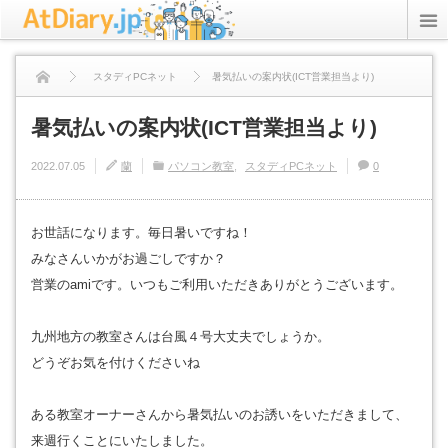
rss
Twitter
スタディPCネット
暑気払いの案内状(ICT営業担当より)
ICT Inc.
暑気払いの案内状(ICT営業担当より)
StudyPC.NET
2022.07.05
蘭
パソコン教室
スタディPCネット
0
資格アリーナ
お世話になります。毎日暑いですね！
プライバシーポリシー
みなさんいかがお過ごしですか？
営業のamiです。いつもご利用いただきありがとうございます。
九州地方の教室さんは台風４号大丈夫でしょうか。
どうぞお気を付けくださいね
ある教室オーナーさんから暑気払いのお誘いをいただきまして、
来週行くことにいたしました。