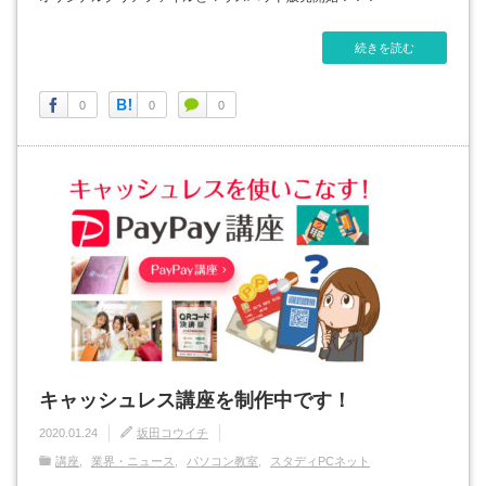
続きを読む
0
0
0
キャッシュレス講座を制作中です！
2020.01.24
坂田コウイチ
講座
業界・ニュース
パソコン教室
スタディPCネット