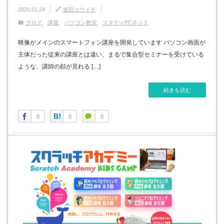
2020.01.24
坂田コウイチ
ブログ
講座
パソコン教室
スタディPCネット
映像がメインのスマートフォン講座を開発しています パソコン画面が
主体だった従来の講座とは違い、まるで集合型セミナーを受けている
ような、講師の顔が見れる […]
続きを読む
0
0
0