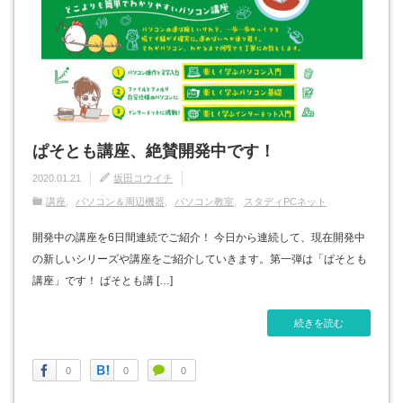
ぱそとも講座、絶賛開発中です！
2020.01.21
坂田コウイチ
講座
パソコン＆周辺機器
パソコン教室
スタディPCネット
開発中の講座を6日間連続でご紹介！ 今日から連続して、現在開発中
の新しいシリーズや講座をご紹介していきます。第一弾は「ぱそとも
講座」です！ ぱそとも講 […]
続きを読む
0
0
0