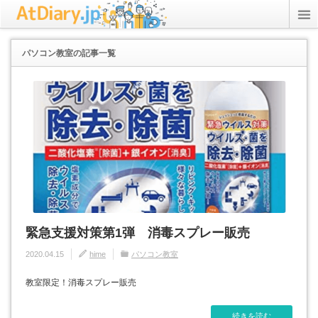
rss
Twitter
パソコン教室
の記事一覧
ICT Inc.
StudyPC.NET
資格アリーナ
プライバシーポリシー
緊急支援対策第1弾 消毒スプレー販売
2020.04.15
hime
パソコン教室
教室限定！消毒スプレー販売
続きを読む