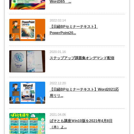
Word365 ...
2022.02.14
【日経BPセミナーテキスト】
PowerPoint20...
2020.01.16
ステップアップ課題集オンデマンド配信
2022.12.20
【日経BPセミナーテキスト】Word2021応
用リリ...
2021.04.06
ぱそとも講座Ｗin10版を2021年4月8日
（木）よ...