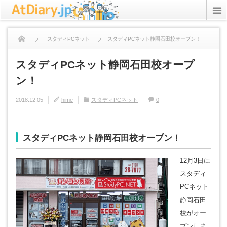
rss
Twitter
スタディPCネット
スタディPCネット静岡石田校オープン！
ICT Inc.
スタディPCネット静岡石田校オープ
ン！
StudyPC.NET
2018.12.05
hime
スタディPCネット
0
資格アリーナ
プライバシーポリシー
スタディPCネット静岡石田校オープン！
12月3日に
スタディ
PCネット
静岡石田
校がオー
プンしま