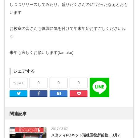
しつつリリースしてみたり。盛りだくさんの1年だったなぁとおも
います
お教室の皆さんも体調に気を付けて年末年始おすごしくださいね
♡
来年も宜しくお願いします(tamako)
シェアする
0
0
0
つぶやく
Twitter
Facebook
はてなブックマーク
Pocket
関連記事
2017.03.07
スタディPCネット瑞穂区役所前校、3月7