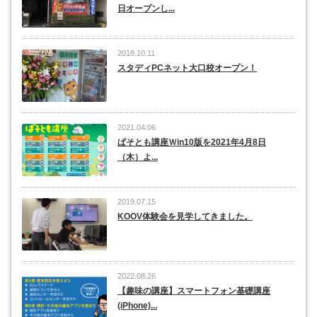
日オープンし...
2018.10.11
スタディPCネット大口校オープン！
2021.04.06
ぱそとも講座Ｗin10版を2021年4月8日
（木）よ...
2019.07.15
KOOV体験会を見学してきました。
2022.08.26
【趣味の講座】スマートフォン基礎講座
(iPhone)...