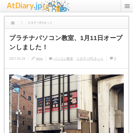
rss
Twitter
スタディPCネット
ICT Inc.
プラチナパソコン教室、1月11日オープンしました！
プラチナパソコン教室、1月11日オープ
ンしました！
StudyPC.NET
2017.01.24
hime
パソコン教室
スタディPCネット
0
資格アリーナ
プライバシーポリシー