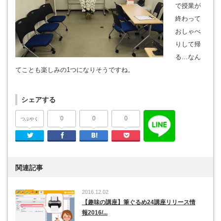
で授業が
終わって
おしゃべ
りして帰
る…なん
てことも楽しみの1つになりそうですね。
シェアする
0
0
0
つぶやく
Twitter
Facebook
はてなブックマーク
Pocket
関連記事
2016.12.02
【趣味の講座】筆ぐるめ24講座リリース情
報2016/...