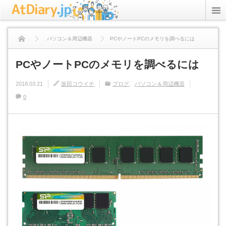
rss
Twitter
パソコン＆周辺機器
PCやノートPCのメモリを調べるには
ICT Inc.
PCやノートPCのメモリを調べるには
StudyPC.NET
2018.03.21
坂田コウイチ
ブログ
パソコン＆周辺機器
0
資格アリーナ
プライバシーポリシー