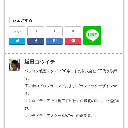
シェアする
0
1
0
つぶやく
Twitter
Facebook
はてなブックマーク
Pocket
坂田コウイチ
パソコン教室スタディPCネットの株式会社ICT代表取締
役。
IT関連のプログラミングおよびグラフィックデザイン全
般。
マクロメディア社（現アドビ社）の最初のDirector公認講
師。
マルチメディアスクールWAVEの創業者。