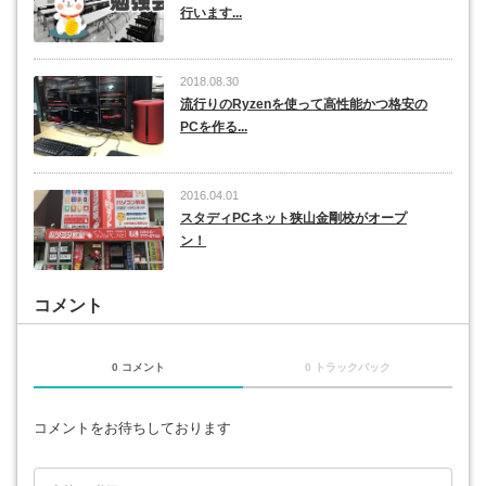
行います...
2018.08.30
流行りのRyzenを使って高性能かつ格安の
PCを作る...
2016.04.01
スタディPCネット狭山金剛校がオープ
ン！
コメント
0 コメント
0 トラックバック
コメントをお待ちしております