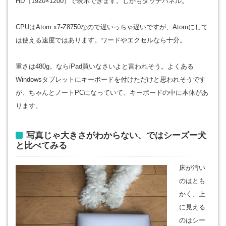
HD（1920×1200）で表示できます。しかもタッチパネル。
CPUはAtom x7-Z8750なので遅いっちゃ遅いですが、Atomにして
は使える速度ではあります。ワードやエクセルなら十分。
重さは480g。ならiPad買いなさいよと言われそう。よくある
Windowsタブレットにキーボードを付けただけと思われそうです
が、ちゃんとノートPCになっていて、キーボードの中に本体があ
ります。
写真じゃ大きさがわからない、ではシーズー犬
と比べてみる
床が汚い
のはとも
かく、上
に見える
のはシー