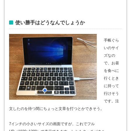
使い勝手はどうなんでしょうか
手帳ぐら
いのサイ
ズなの
で、お昼
を食べに
行くとき
に持って
行けそう
です。注
文したのを待つ間にちょっと文章を打つとかできそう。
7インチの小さいサイズの画面ですが、これでフル