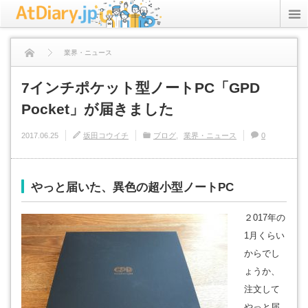
rss
Twitter
業界・ニュース
ICT Inc.
7インチポケット型ノートPC「GPD Pocket」が届きました
7インチポケット型ノートPC「GPD
Pocket」が届きました
StudyPC.NET
2017.06.25
坂田コウイチ
ブログ
業界・ニュース
0
資格アリーナ
プライバシーポリシー
やっと届いた、異色の超小型ノートPC
２017年の
1月くらい
からでし
ょうか、
注文して
やっと届